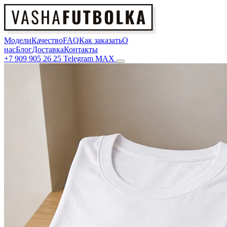
Модели
Качество
FAQ
Как заказать
О
нас
Блог
Доставка
Контакты
+7 909 905 26 25
Telegram
MAX