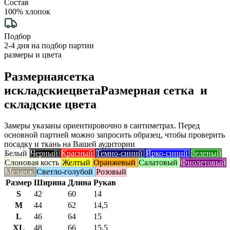
Состав
100% хлопок
Подбор
2-4 дня на подбор партии
размеры и цвета
Размерная
сетка
и
складские
цвета
Размерная сетка и
складские цвета
Замеры указаны ориентировочно в сантиметрах. Перед
основной партией можно запросить образец, чтобы проверить
посадку и ткань на Вашей аудитории
Белый
Черный
Красный
Темно-синий
Ярко-синий
Зеленый
Слоновая кость
Желтый
Оранжевый
Салатовый
Фиолетовый
Меланж
Светло-голубой
Розовый
Размер
Ширина
Длина
Рукав
S
42
60
14
M
44
62
14,5
L
46
64
15
XL
48
66
15,5